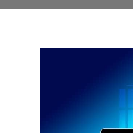
Start
Christian Aiglstorfer
Dash
DIVI
Office
Plesk Obsidian
W